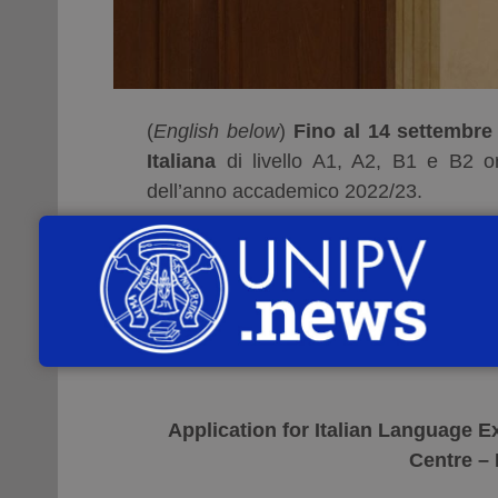
(
English below
)
Fino al 14 settembre
Italiana
di livello A1, A2, B1 e B2 o
dell’anno accademico 2022/23.
I corsi, di 50 ore, partiranno a ottobre 2
Per maggiori informazioni visitare il
sit
the Language Centre” oppure contattare 
Application for Italian Language E
Centre – 