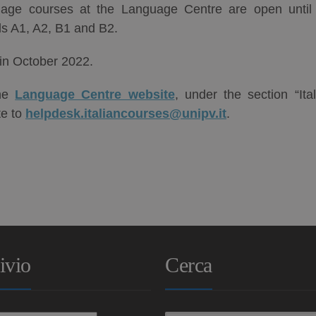
guage courses at the Language Centre are open until
ls A1, A2, B1 and B2.
t in October 2022.
the
Language Centre website
, under the section “Ital
te to
helpdesk.italiancourses@unipv.it
.
ivio
Cerca