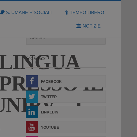
S. UMANE E SOCIALI
TEMPO LIBERO
Cerca
NOTIZIE
I LINGUA
Social Box
PRESSO IL
FACEBOOK
NIPV – I
TWITTER
LINKEDIN
3
YOUTUBE