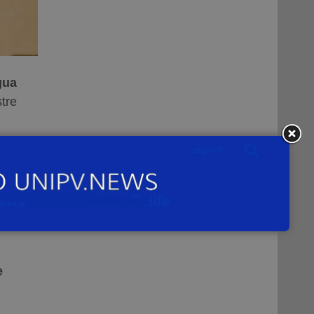
gua
tre
s at
e