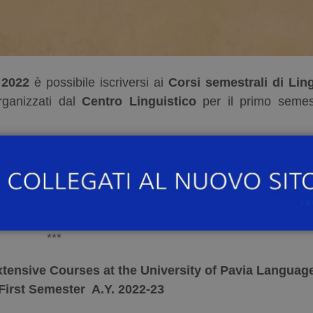
 2022
è possibile iscriversi ai
Corsi semestrali di Lin
rganizzati dal
Centro Linguistico
per il primo semes
022.
o del Centro Linguistico
, nella sezione “Italian course
l’indirizzo e-mail
helpdesk.italiancourses@unipv.it
.
***
xtensive Courses at the University of Pavia Languag
First Semester A.Y. 2022-23