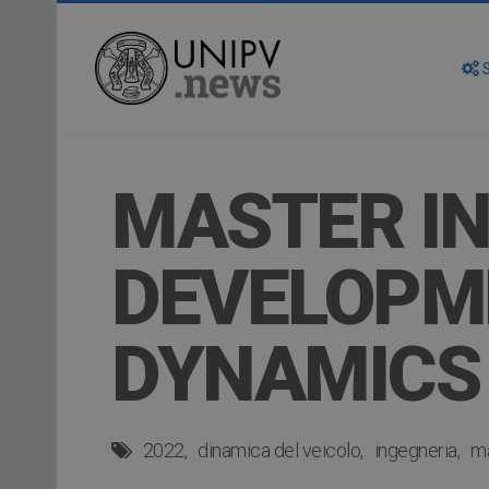
S
MASTER IN
DEVELOPME
DYNAMICS 
2022
dinamica del veicolo
ingegneria
m