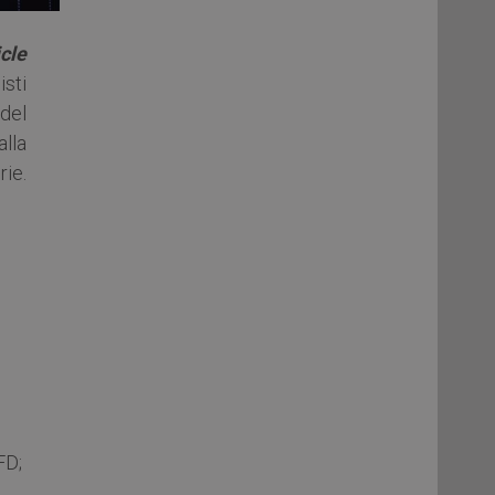
cle
isti
del
lla
ie.
FD;