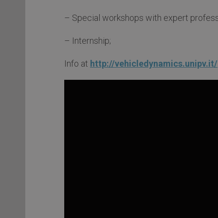
– Special workshops with expert profess
– Internship;
Info at
http://vehicledynamics.unipv.it/