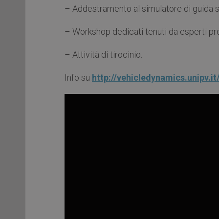
– Addestramento al simulatore di guida s
– Workshop dedicati tenuti da esperti pro
– Attività di tirocinio.
Info su
http://vehicledynamics.unipv.it