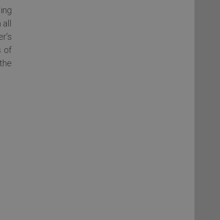
ing
 all
r’s
s of
the