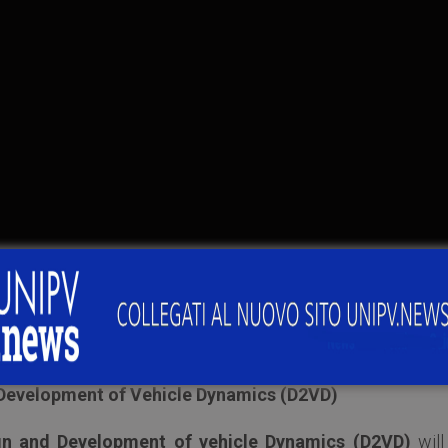
***
 Development of Vehicle Dynamics (D2VD)
gn and Development of vehicle Dynamics (D2VD)
will