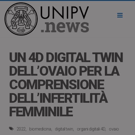
Toggl
naviga
UN 4D DIGITAL TWIN
DELL’OVAIO PER LA
COMPRENSIONE
DELL’INFERTILITÀ
FEMMINILE
2022
biomedicina
digital twin
organi digitali 4D
ovaio