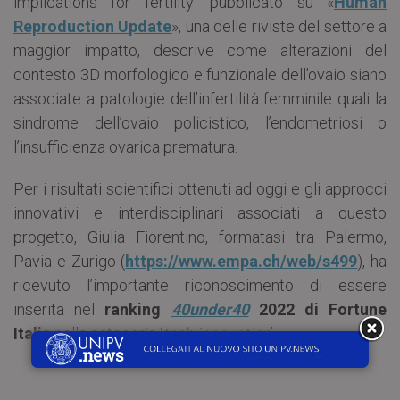
implications for fertility’ pubblicato su «
Human
Reproduction Update
», una delle riviste del settore a
maggior impatto, descrive come alterazioni del
contesto 3D morfologico e funzionale dell’ovaio siano
associate a patologie dell’infertilità femminile quali la
sindrome dell’ovaio policistico, l’endometriosi o
l’insufficienza ovarica prematura.
Per i risultati scientifici ottenuti ad oggi e gli approcci
innovativi e interdisciplinari associati a questo
progetto, Giulia Fiorentino, formatasi tra Palermo,
Pavia e Zurigo (
https://www.empa.ch/web/s499
), ha
ricevuto l’importante riconoscimento di essere
inserita nel
ranking
40under40
2022
di Fortune
Italia
nella categoria ‘
tech innovation
’.