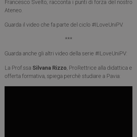
Francesco Svelto, racconta i punti di forza del nostro
Ateneo.
Guarda il video che fa parte del ciclo #ILoveUniPV.
***
Guarda anche gli altri video della serie #ILoveUniPV:
La Prof.ssa
Silvana Rizzo
, ProRettrice alla didattica e
offerta formativa, spiega perchè studiare a Pavia: