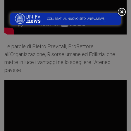
Le parole di Pietro Previtali, ProRettore
all’Organizzazione, Risorse umane ed Edilizia, che
mette in luce i vantaggi nello scegliere l’Ateneo
pavese: