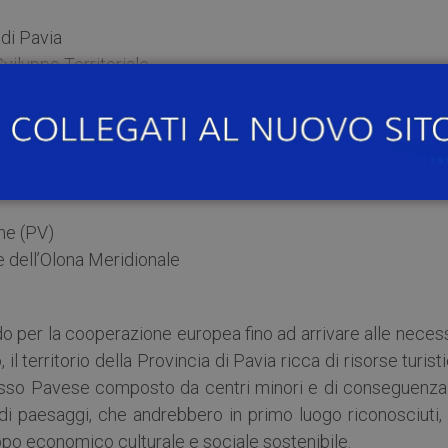
 di Pavia
viluppo Territoriale
udi dell’Insubria
nori
ne (PV)
e dell’Olona Meridionale
o
ndo per la cooperazione europea fino ad arrivare alle neces
 il territorio della Provincia di Pavia ricca di risorse turist
 Basso Pavese composto da centri minori e di conseguenza
didi paesaggi, che andrebbero in primo luogo riconosciuti,
luppo economico culturale e sociale sostenibile.