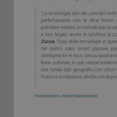
“La tecnologia, uno dei
core
del nostr
perfettamente con le altre forme di 
potrebbe essere un metodo per la valor
a loro legato anche in un’ottica di so
Zucca
, “l’uso delle tecnologie in 
nel nostro caso
smart glasses
, pe
direttamente in loco, senza spostars
bene culturale, in una visione totalm
che fonde dati geografici con informa
fruitori e in relazione stretta con la p
[
Fonte immagine – Autore: Fabio Romanoni
]