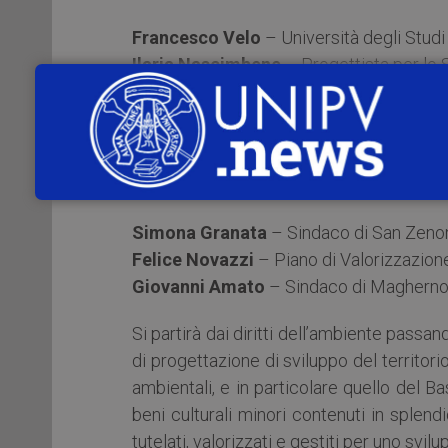
Francesco Velo
– Università degli Studi
Ilaria Nascimbene
– Progettista per lo S
Federico Pasquarè
– Università degli St
•
Politica e valorizzazione dei centri mi
Relatori:
Simona Granata
– Sindaco di San Zeno
Felice Novazzi
– Piano di Valorizzazion
Giovanni Amato
– Sindaco di Maghern
Si partirà dai diritti dell’ambiente passa
di progettazione di sviluppo del territorio,
ambientali, e in particolare quello del
beni culturali minori contenuti in splen
tutelati, valorizzati e gestiti per uno svi