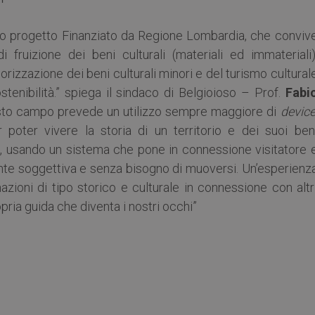
o progetto Finanziato da Regione Lombardia, che conviv
fruizione dei beni culturali (materiali ed immateriali)
izzazione dei beni culturali minori e del turismo cultural
stenibilità.” spiega il sindaco di Belgioioso – Prof.
Fabi
questo campo prevede un utilizzo sempre maggiore di
devic
r poter vivere la storia di un territorio e dei suoi ben
i, usando un sistema che pone in connessione visitatore 
ente soggettiva e senza bisogno di muoversi. Un’esperienz
zioni di tipo storico e culturale in connessione con altr
ropria guida che diventa i nostri occhi”