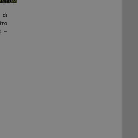
 di
tro
0 –