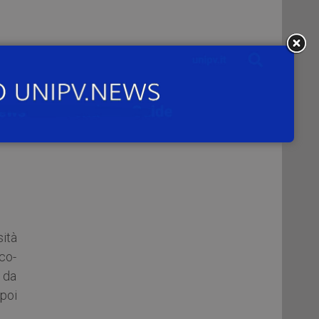
sità
ico-
 da
 poi