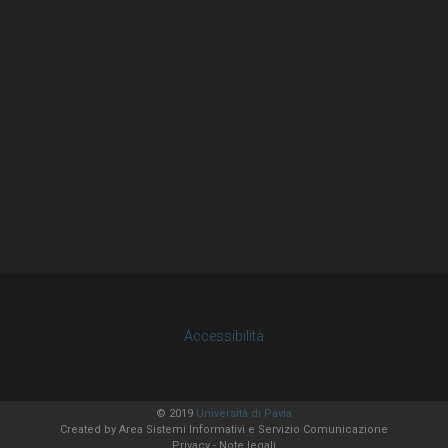
Accessibilità
© 2019
Università di Pavia
Created by
Area Sistemi Informativi
e Servizio Comunicazione
Privacy
-
Note legali