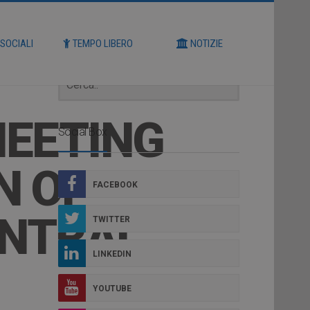
Cerca
 SOCIALI
TEMPO LIBERO
NOTIZIE
 MEETING
Social Box
N OF
FACEBOOK
ENTRAL
TWITTER
LINKEDIN
YOUTUBE