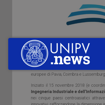
Dal 4 all’8 luglio 2022
Pavia ospit
(
Modernization of Higher Education in
Il progetto, coordinato dall’Università bu
paesi del Centrasia (Kyrgyzstan , Kazakhs
europee di Pavia, Coimbra e Lussemburg
Iniziato il 15 novembre 2018 (e coordi
Ingegneria Industriale e dell’Informaz
nei cinque paesi centroasiatici attraver
innovativi, rafforzandone la dimensione i