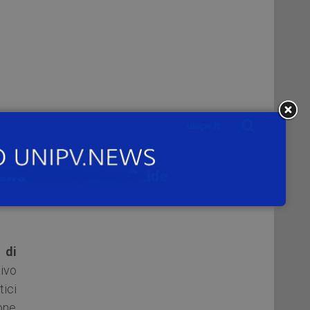
Tec
nque
sità
 di
tivo
ici
ione