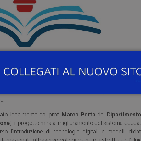
erà l’ottavo
meeting
del progetto Erasmus+
HiEd
 Central Asia through New Technologies
).
lgara di Ruse, vede la partecipazione di 15 università di ci
tan, Tajikistan, Turkmenistan e Uzbekistan) e delle univer
o.
nato localmente dal prof.
Marco Porta
del
Dipartimento
ione
), il progetto mira al miglioramento del sistema educa
so l’introduzione di tecnologie digitali e modelli didatt
nternazionale attraverso collegamenti più stretti con l’Un