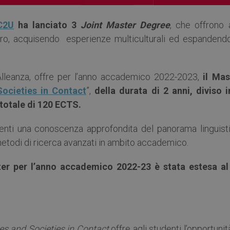
C2U
ha lanciato 3
Joint Master Degree
, che offrono 
stero, acquisendo esperienze multiculturali ed espandendo
l’Alleanza, offre per l’anno accademico 2022-2023,
il Mas
ocieties in Contact
”,
della durata di 2 anni, diviso i
totale di 120 ECTS.
denti una conoscenza approfondita del panorama linguisti
metodi di ricerca avanzati in ambito accademico.
ter per l’anno accademico 2022-23 è stata estesa al
s and Societies in Contact
offre agli studenti l’opportunit