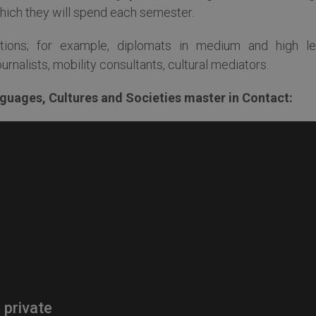
which they will spend each semester.
tions; for example, diplomats in medium and high le
urnalists, mobility consultants, cultural mediators.
guages, Cultures and Societies master in Contact: