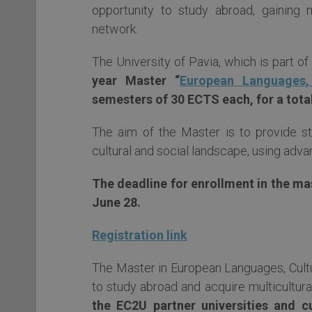
opportunity to study abroad, gaining m
network.
The University of Pavia, which is part o
year Master “
European Languages,
semesters of 30 ECTS each, for a tota
The aim of the Master is to provide st
cultural and social landscape, using adv
The deadline for enrollment in the m
June 28.
Registration link
The Master in European Languages, Cultu
to study abroad and acquire multicultural 
the EC2U partner universities and c