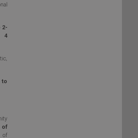
nal
 2-
o 4
ic,
 to
ity
 of
 of