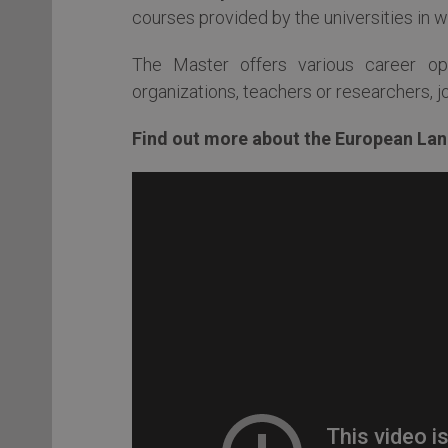
courses provided by the universities in 
The Master offers various career op
organizations, teachers or researchers, jo
Find out more about the European Lan