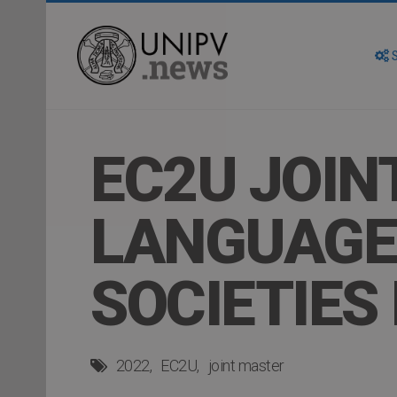
S
EC2U JOIN
LANGUAGE
SOCIETIES
2022
EC2U
joint master