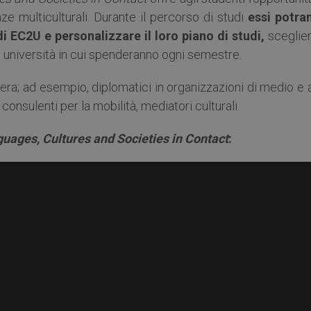
ze multiculturali. Durante il percorso di studi
essi potra
di EC2U e personalizzare il loro piano di studi,
sceglie
e università in cui spenderanno ogni semestre.
riera; ad esempio, diplomatici in organizzazioni di medio e 
i, consulenti per la mobilità, mediatori culturali.
uages, Cultures and Societies in Contact
: