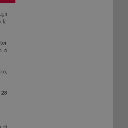
agli
 la
ter
n 4
co,
 28
à di