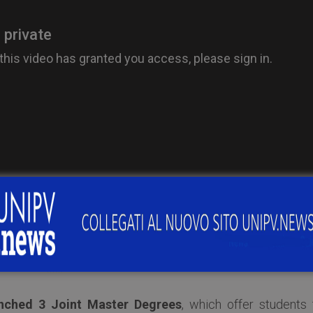
***
nched 3 Joint Master Degrees
, which offer students 