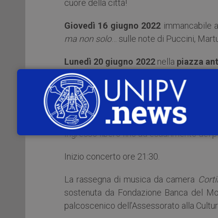
cuore della città!
Giovedì 16 giugno 2022
immancabile ap
ma non solo
… sulle note di Puccini, Mart
Lunedì 20 giugno 2022
nella
piazza an
attenderemo il solstizio d’estate con le
Q
Giovedì 23 giugno 2022
musiche di A. V
luce ai recenti restauri della facciata di 
Ingresso libero fino ad esaurimento dei pos
Inizio concerto ore 21:30.
La rassegna di musica da camera
Corti
sostenuta da Fondazione Banca del Mo
palcoscenico dell’Assessorato alla Cultu