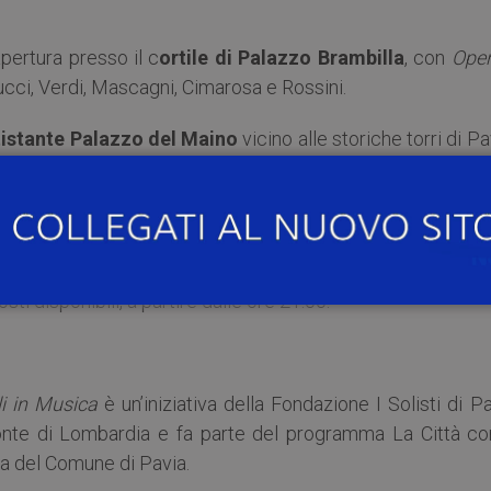
ertura presso il c
ortile di Palazzo Brambilla
, con
Oper
ucci, Verdi, Mascagni, Cimarosa e Rossini.
tistante Palazzo del Maino
vicino alle storiche torri di Pa
uattro Stagioni
di A. Vivaldi precedute da voce recitante.
ivaldi e G.F. Haendel risuoneranno in
Piazza Municipio
da
Palazzo Mezzabarba e dell’Oratorio dei SS. Quirico e Giulitta
ti disponibili, a partire dalle ore 21:00.
li in Musica
è un’iniziativa della Fondazione I Solisti di P
nte di Lombardia e fa parte del programma La Città c
ra del Comune di Pavia.