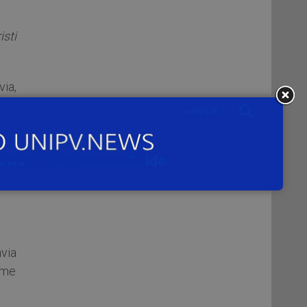
isti
via,
ndo
.
avia
ome