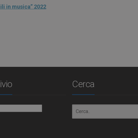
li in musica” 2022
ivio
Cerca
io