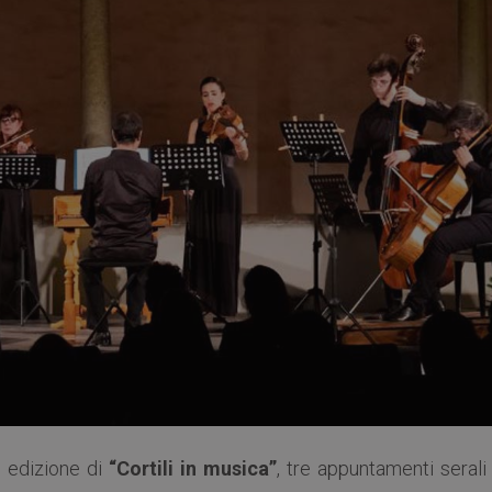
I edizione di
“Cortili in musica”
, tre appuntamenti serali