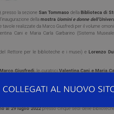
0
, presso la sezione
San Tommaso
della
Biblioteca di St
 l’inaugurazione della
mostra
Uomini e donne dell’Univers
le tavole realizzate da Marco Giusfredi per il volume omon
alentina Cani e Maria Carla Garbarino (Sistema Museale
el Rettore per le biblioteche e i musei) e
Lorenzo Du
Marco Giusfredi
, le curatrici
Valentina Cani e Maria Ca
i visita attraverso le biblioteche
Gabriele Rossini
e
Lore
no al 29 luglio 2022
presso cinque sedi delle bibliotech