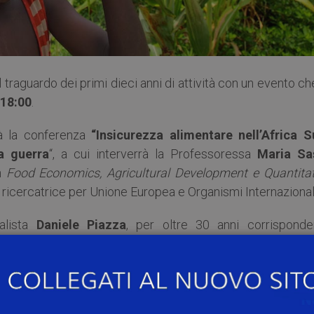
l traguardo dei primi dieci anni di attività con un evento ch
 18:00
.
à la conferenza
“Insicurezza alimentare nell’Africa S
a guerra
“, a cui interverrà la Professoressa
Maria Sa
n
Food Economics, Agricultural Development e Quantitat
 ricercatrice per Unione Europea e Organismi Internazional
nalista
Daniele Piazza
, per oltre 30 anni corrisponde
visione della Svizzera Italiana).
 Lugano e della Federazione delle ONG della Svizzera ital
 COOPI e della Presidente di COOPI Suisse, i quali porter