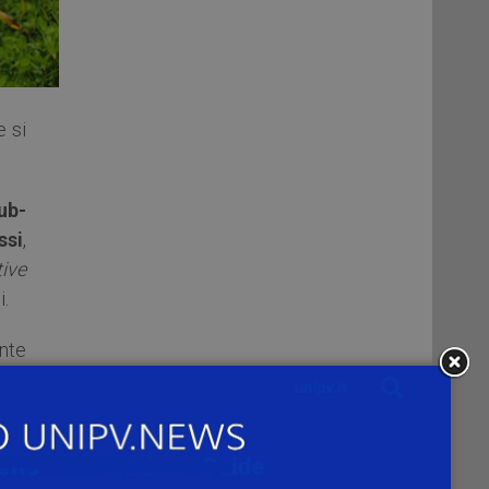
e si
ub-
ssi
,
ive
i.
nte
iana
anno