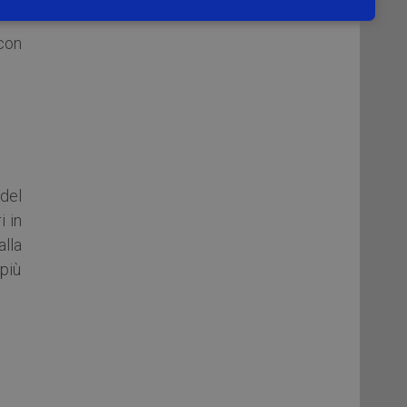
con
del
i in
lla
 più