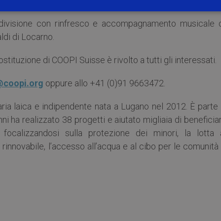
divisione con rinfresco e accompagnamento musicale 
di di Locarno.
ostituzione di COOPI Suisse è rivolto a tutti gli interessati.
@coopi.org
oppure allo +41 (0)91 9663472.
ia laica e indipendente nata a Lugano nel 2012. È parte 
i ha realizzato 38 progetti e aiutato migliaia di beneficiar
ocalizzandosi sulla protezione dei minori, la lotta a
 rinnovabile, l’accesso all’acqua e al cibo per le comunità