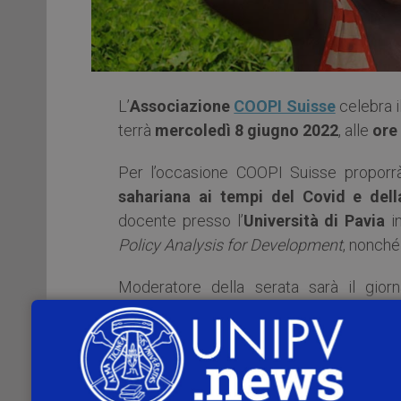
L’
Associazione
COOPI Suisse
celebra i
terrà
mercoledì 8 giugno 2022
, alle
ore
Per l’occasione COOPI Suisse proporr
sahariana ai tempi del Covid e dell
docente presso l’
Università di Pavia
i
Policy Analysis for Development
, nonché
Moderatore della serata sarà il gior
parlamentare a Berna per la RSI (Radiotele
Presenti i rappresentanti della Città di
(FOSIT), del Presidente della Fondazione