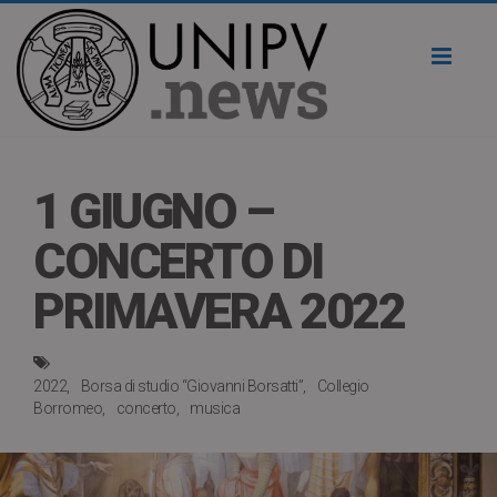
Toggl
naviga
1 GIUGNO –
CONCERTO DI
PRIMAVERA 2022
2022
Borsa di studio “Giovanni Borsatti”
Collegio
Borromeo
concerto
musica