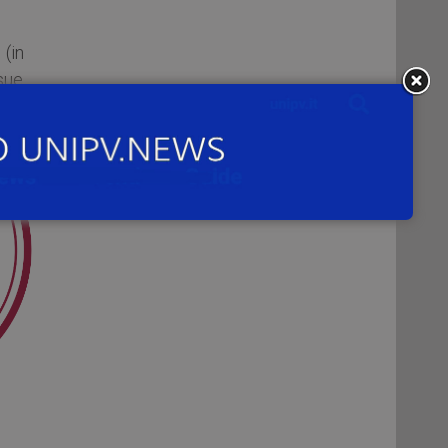
(in
 sue