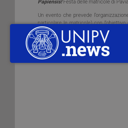
Papiensis!
Festa delle matricole di Pavia
Un evento che prevede l’organizzazione d
particolare le matricole) con l’obiettivo
tradizioni goliardiche.
Per tutti i dettagli, si veda la locandi
Matricularum Papiensis!