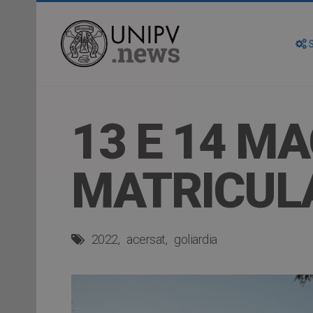
S
13 E 14 MA
MATRICUL
2022
acersat
goliardia