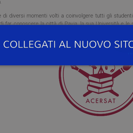
.
i diversi momenti volti a coinvolgere tutti gli studenti 
 di far conoscere la città di Pavia, la sua Università e le
na:
Locandina
Feriae