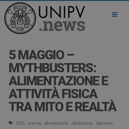
Toggl
naviga
5 MAGGIO –
MYTHBUSTERS:
ALIMENTAZIONE E
ATTIVITÀ FISICA
TRA MITO E REALTÀ
2022
acersat
alimentazione
attività fisica
fake news