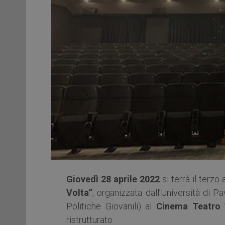
Giovedì 28 aprile 2022
si terrà il terz
Volta”
, organizzata dall’Università di P
Politiche Giovanili) al
Cinema Teatro 
ristrutturato.