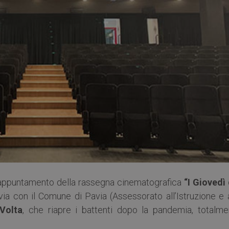
o appuntamento della rassegna cinematografica
“I Giovedì 
avia con il Comune di Pavia (Assessorato all’Istruzione e 
Volta
, che riapre i battenti dopo la pandemia, totalme