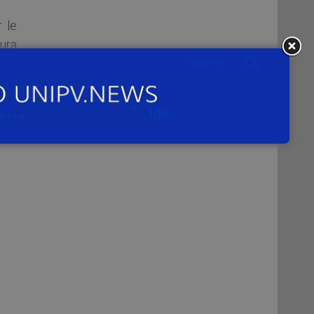
 le
tura