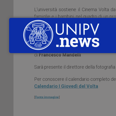
L’università sostiene il Cinema Volta d
famiglie e i bambini, nel quadro di un pro
(Quartiere Scala).
In programma:
Notti in bianco e baci a colazione
di
Francesco Mandelli
Sarà presente il direttore della fotografi
Per conoscere il calendario completo de
Calendario I Giovedì del Volta
[
Fonte immagine
]