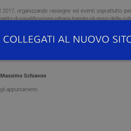
al 2017, organizzando rassegne ed eventi soprattutto per
getto di riqualificazione urbana tramite gli spazi della cul
a
Massimo Schiavon
gli appuntamenti: