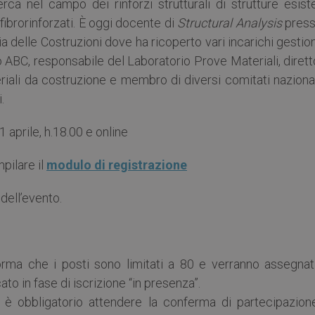
ca nel campo dei rinforzi strutturali di strutture esiste
 fibrorinforzati. È oggi docente di
Structural Analysis
presso
 delle Costruzioni dove ha ricoperto vari incarichi gestion
o ABC, responsabile del Laboratorio Prove Materiali, diret
eriali da costruzione e membro di diversi comitati naziona
.
 aprile, h.18.00 e online
pilare il
modulo di registrazione
dell’evento.
orma che i posti sono limitati a 80 e verranno assegnati
to in fase di iscrizione “in presenza”.
 è obbligatorio attendere la conferma di partecipazion