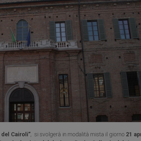
 del Cairoli”
, si svolgerà in modalità mista il giorno
21 apr