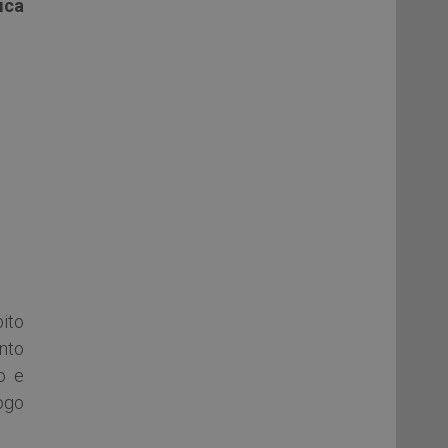
ica
ito
anto
o e
logo