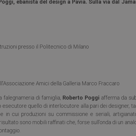
oggi, ebanista del design a Pavia. Sulla via dal Jama
ruzioni presso il Politecnico di Milano
ell’Associazione Amici della Galleria Marco Fraccaro
 falegnameria di famiglia,
Roberto Poggi
afferma da sub
o esecutore quello di interlocutore alla pari dei designer, t
e in cui produzioni su commissione e seriali, artigianat
risultato sono mobili raffinati che, forse sull’onda di un ana
montaggio.