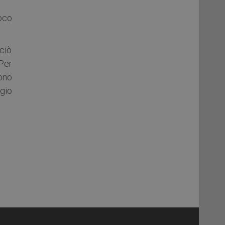
poco
 ciò
 Per
ono
gio