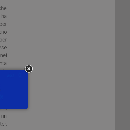
 che
 ha
 per
ieno
 per
nese
nei
anta
uale
o la
o di
eria
i in
er.