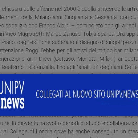
 chiusura delle officine nel 2000 è quella sintesi delle arti
lle menti della Milano anni Cinquanta e Sessanta, con cui
ivo sodalizio con Franco Albini – cominciato con gli arredi
 vari Vico Magistretti, Marco Zanuso, Tobia Scarpa. Ora app
Piano, dagli esiti che superano il disegno di singoli pezzi
 attenzione Poggi l’ebbe per gli artisti del mitico bar mila
nerazione anni Dieci (Guttuso, Morlotti, Milani) ai coeta
 Realismo Esistenziale, fino agli “analitici” degli anni Sett
tento collezionista. Un altro segno di quella vivacità intellett
ica.
nica delle Costruzioni presso il Politecnico di Milano. Dop
 ha sempre svolto le proprie attività presso il Politecnic
accademica interessandosi di problemi relativi all’ingegn
ture. In gioventù ha svolto periodi di studio e collaborazion
perial College di Londra dove ha anche conseguito un mast