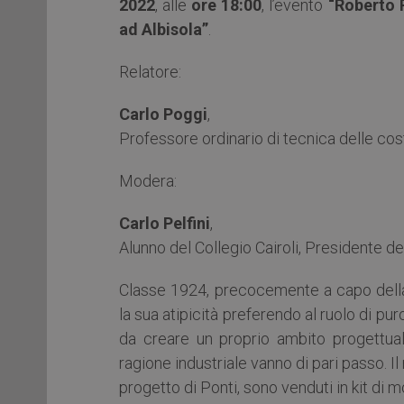
2022
, alle
ore 18:00
, l’evento
“Roberto P
ad Albisola”
.
Relatore:
Carlo Poggi
,
Professore ordinario di tecnica delle cost
Modera:
Carlo Pelfini
,
Alunno del Collegio Cairoli, Presidente d
Classe 1924, precocemente a capo della
la sua atipicità preferendo al ruolo di pur
da creare un proprio ambito progettual
ragione industriale vanno di pari passo. Il 
progetto di Ponti, sono venduti in kit di 