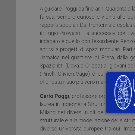
A guidare Poggi da fine anni Quaranta alla
fa sua, sempre curioso e vicino alle be
rapporti speciali. Dal trentennale esclus
il rifugio Pirovano – ai successivi con i
indagato è quello con l’esordiente Renzo 
aprirsi a progetti di spazi modulari. Pari
Jamaica nel quartiere di Brera, dalla ge
Spazialisti (Dova e Crippa) ai giovani del
(Pinelli, Olivieri, Vago), di cui è stato at
che resta il suo più vero marchio di fabbr
Carlo Poggi
, professore ordinario di Tec
laurea in Ingegneria Strutturale nel 1980
Milano nei diversi ruoli della carriera 
strutturale e alla modellazione delle strut
diverse università europee tra cui l’Im