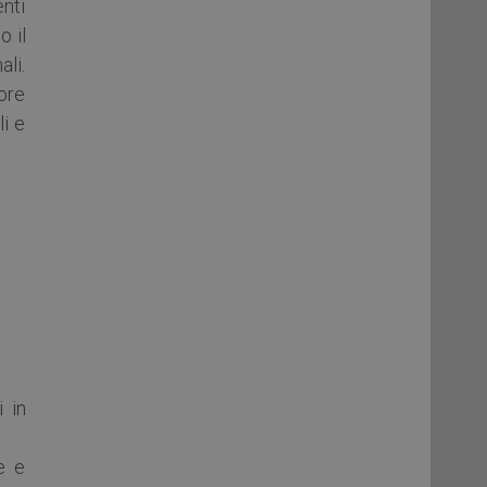
nti
 il
ali.
tore
li e
 in
e e