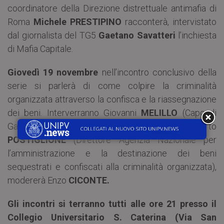
coordinatore della Direzione distrettuale antimafia di
Roma
Michele PRESTIPINO
racconterà, intervistato
dal giornalista del TG5
Gaetano Savatteri
l’inchiesta
di Mafia Capitale.
Giovedì 19 novembre
nell’incontro conclusivo della
serie si parlerà di come colpire la criminalità
organizzata attraverso la confisca e la riassegnazione
dei beni. Interverranno Giovanni
MELILLO
(Capo di
Gabinetto del Ministero di Giustizia) e Umberto
POSTIGLIONE
(Direttore Agenzia Nazionale per
l’amministrazione e la destinazione dei beni
sequestrati e confiscati alla criminalità organizzata),
modererà Enzo
CICONTE.
Gli incontri si terranno tutti alle ore 21 presso il
Collegio Universitario S. Caterina (Via San