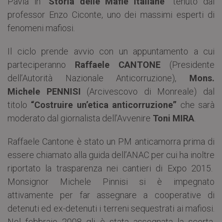
Pavia in “
Storia delle Mafie italiane
” tenuto dal
professor Enzo Ciconte, uno dei massimi esperti di
fenomeni mafiosi.
Il ciclo prende avvio con un appuntamento a cui
parteciperanno
Raffaele CANTONE
(Presidente
dell’Autorità Nazionale Anticorruzione),
Mons.
Michele PENNISI
(Arcivescovo di Monreale) dal
titolo
“Costruire un’etica anticorruzione”
che sarà
moderato dal giornalista dell’Avvenire
Toni MIRA
.
Raffaele Cantone è stato un PM anticamorra prima di
essere chiamato alla guida dell’ANAC per cui ha inoltre
riportato la trasparenza nei cantieri di Expo 2015.
Monsignor Michele Pinnisi si è impegnato
attivamente per far assegnare a cooperative di
detenuti ed ex-detenuti i terreni sequestrati ai mafiosi.
Nel febbraio 2008 gli è stata assegnata la scorta,