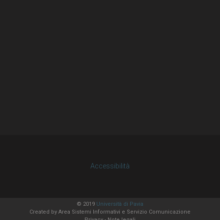
Accessibilità
© 2019
Università di Pavia
Created by
Area Sistemi Informativi
e Servizio Comunicazione
Privacy
-
Note legali