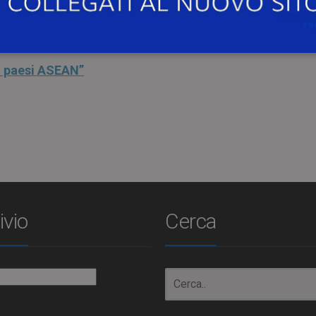
ella Hong Kong University of Science and Technology.
veda la locandina:
i paesi ASEAN”
ivio
Cerca
io