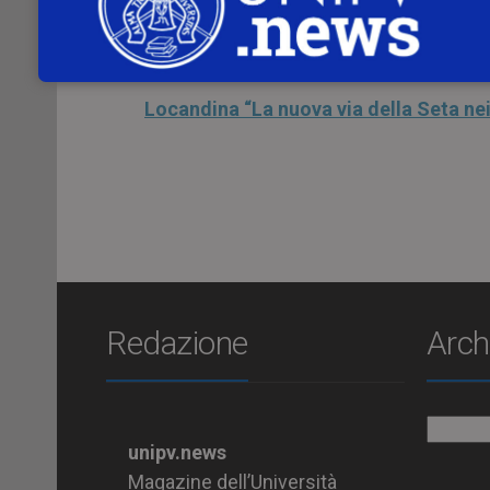
paesi ASEAN”
, relatrice
Angela Tritto
d
Per informazioni sulla partecipazione, si 
Locandina “La nuova via della Seta ne
Redazione
Arch
Archiv
unipv.news
Magazine dell’Università