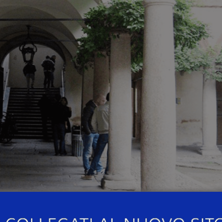
 si terrà un seminario
online
su “
La nuova via della Seta 