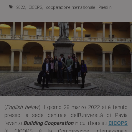
2022
CICOPS
cooperazione internazionale
Paesi in
(
English below
) Il giorno 28 marzo 2022 si è tenuto
presso la sede centrale dell’Università di Pavia
l’evento
Building Cooperation
in cui i borsisti
CICOPS
(il CICOPS è la Commissione Internazionale