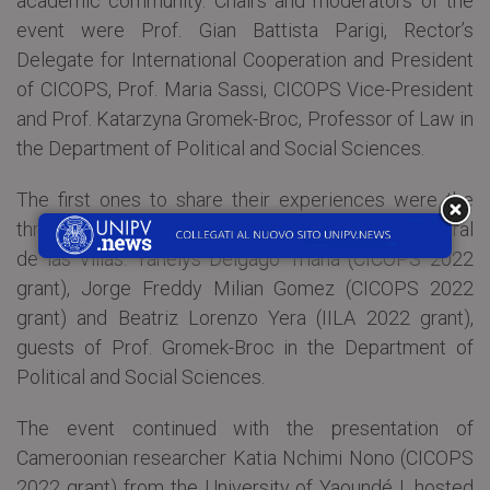
academic community. Chairs and moderators of the
event were Prof. Gian Battista Parigi, Rector’s
Delegate for International Cooperation and President
of CICOPS, Prof. Maria Sassi, CICOPS Vice-President
and Prof. Katarzyna Gromek-Broc, Professor of Law in
the Department of Political and Social Sciences.
The first ones to share their experiences were the
three Cuban researchers from the Universidad Central
de las Villas: Yanelys Delgago Triana (CICOPS 2022
grant), Jorge Freddy Milian Gomez (CICOPS 2022
grant) and Beatriz Lorenzo Yera (IILA 2022 grant),
guests of Prof. Gromek-Broc in the Department of
Political and Social Sciences.
The event continued with the presentation of
Cameroonian researcher Katia Nchimi Nono (CICOPS
2022 grant) from the University of Yaoundé I, hosted