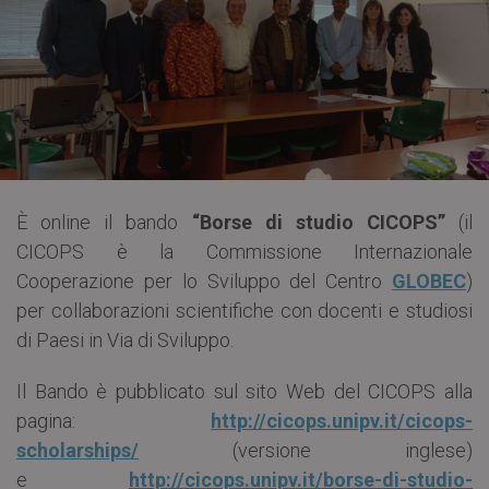
È online il bando
“Borse di studio CICOPS”
(il
CICOPS è la Commissione Internazionale
Cooperazione per lo Sviluppo del Centro
GLOBEC
)
per collaborazioni scientifiche con docenti e studiosi
di Paesi in Via di Sviluppo.
Il Bando è pubblicato sul sito Web del CICOPS alla
pagina:
http://cicops.unipv.it/cicops-
scholarships/
(versione inglese)
e
http://cicops.unipv.it/borse-di-studio-