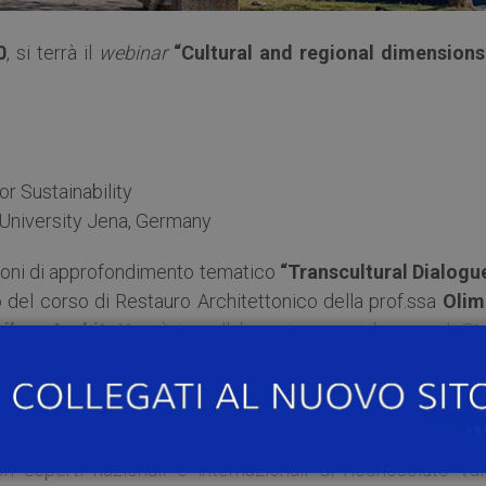
0
, si terrà il
webinar
“Cultural and regional dimensions
r Sustainability
r University Jena, Germany
lezioni di approfondimento tematico
“Transcultural Dialogue
o del corso di Restauro Architettonico della prof.ssa
Olim
ile e Architettura
), in collaborazione con il corso di St
cinare gli studenti a differenti realtà geografiche con il fin
diversità culturale e delle metodologie operative messe in 
orizzazione dell’architettura storica.
 esperti nazionali e internazionali di riconosciuto val