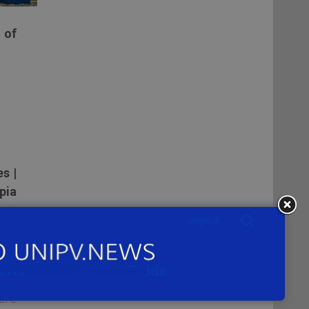
 of
s |
pia
oria
e di
atto
ore