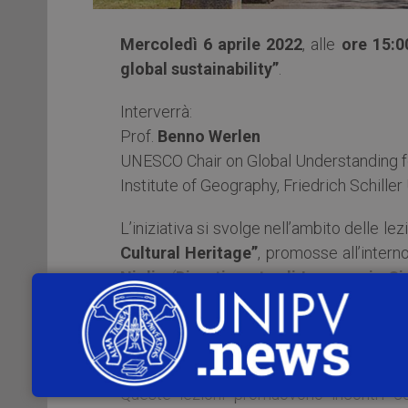
Mercoledì 6 aprile 2022
, alle
ore 15:0
global sustainability”
.
Interverrà:
Prof.
Benno Werlen
UNESCO Chair on Global Understanding fo
Institute of Geography, Friedrich Schille
L’iniziativa si svolge nell’ambito delle 
Cultural Heritage”
, promosse all’intern
Niglio
(
Dipartimento di Ingegneria Civ
dell’Architettura, e ha la finalità di avvi
renderli consapevoli della straordinaria 
attraverso progetti di conservazione e val
Queste lezioni promuovono incontri con