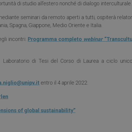
rtunità di studio all’estero nonché di dialogo interculturale.
ediante seminari da remoto aperti a tutti, ospiterà relator
nia, Spagna, Giappone, Medio Oriente e Italia.
li incontri:
Programma completo
webinar
“Transcultu
 il Laboratorio di Tesi del Corso di Laurea a ciclo unico
a.niglio@unipv.it
entro il 4 aprile 2022.
rlen
sions of global sustainability”