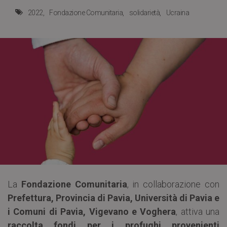
2022
Fondazione Comunitaria
solidarietà
Ucraina
La
Fondazione Comunitaria
, in collaborazione con
Prefettura, Provincia di Pavia, Università di Pavia e
i Comuni di Pavia, Vigevano e Voghera
, attiva una
raccolta fondi per i profughi provenienti