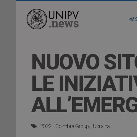
S
NUOVO SIT
LE INIZIAT
ALL’EMER
2022
Coimbra Group
Ucraina