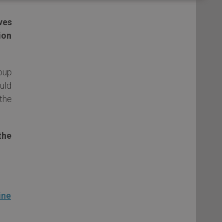
ives
ion
oup
ould
the
the
ine