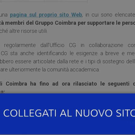
 una
pagina sul proprio sito Web
, in cui sono elenca
rsità membri del Gruppo Coimbra per supportare le pers
ché altre risorse utili.
regolarmente dall’Ufficio CG in collaborazione co
l CG sta anche identificando le esigenze a breve e me
bbero essere articolate dalla rete e i tipi di sostegno del
tare ulteriormente la comunità accademica.
i Coimbra ha fino ad ora rilasciato le seguenti 
na:
for-peace-and-democracy
d-coimbra-group-executive-board-statement-on-ukra
***