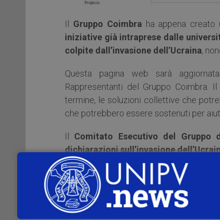
Il
Gruppo Coimbra
ha appena creato
iniziative già intraprese dalle unive
colpite dall’invasione dell’Ucraina
, non
Questa pagina web sarà aggiornata 
Rappresentanti del Gruppo Coimbra. I
termine, le soluzioni collettive che potre
che potrebbero essere sostenuti per aiu
Il
Comitato Esecutivo del Gruppo d
dichiarazioni sull’invasione dell’Ucrai
https://www.coimbra-group.eu/call-
https://www.coimbra-group.eu/secon