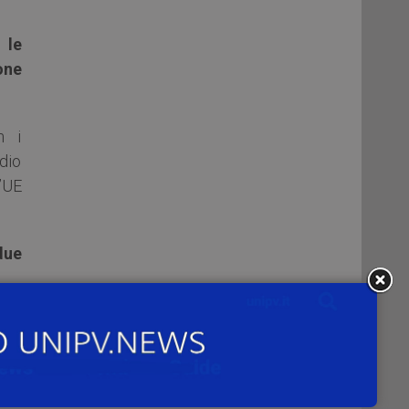
te
le
one
n i
dio
l’UE
due
ine