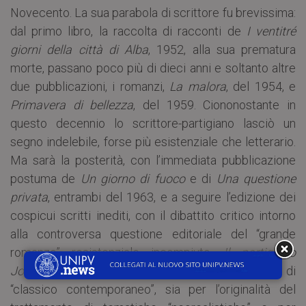
Novecento. La sua parabola di scrittore fu brevissima:
dal primo libro, la raccolta di racconti de
I ventitré
giorni della città di Alba
, 1952, alla sua prematura
morte, passano poco più di dieci anni e soltanto altre
due pubblicazioni, i romanzi,
La malora
, del 1954, e
Primavera di bellezza
, del 1959. Ciononostante in
questo decennio lo scrittore-partigiano lasciò un
segno indelebile, forse più esistenziale che letterario.
Ma sarà la posterità, con l’immediata pubblicazione
postuma de
Un giorno di fuoco
e di
Una questione
privata
, entrambi del 1963, e a seguire l’edizione dei
cospicui scritti inediti, con il dibattito critico intorno
alla controversa questione editoriale del “grande
romanzo” resistenziale incompiuto,
Il partigiano
Johnny
, a stabilirne definitivamente la statura di
“classico contemporaneo”, sia per l’originalità del