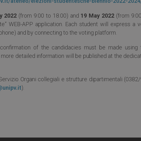
pv.it/ateneo/elezioni-studentesche-biennio-2022-2024
y 2022
(from 9:00 to 18.00) and
19 May 2022
(from 9:00
ote” WEB-APP application. Each student will express a v
hone) and by connecting to the voting platform.
e confirmation of the candidacies must be made using 
more detailed information will be published at the dedica
Servizio Organi collegiali e strutture dipartimentali (0382
unipv.it
).