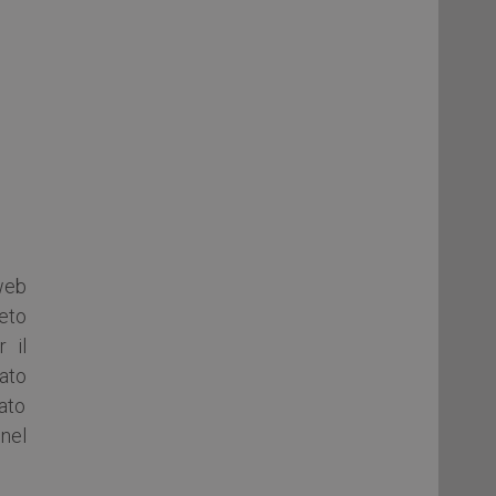
web
eto
r il
ato
tato
 nel