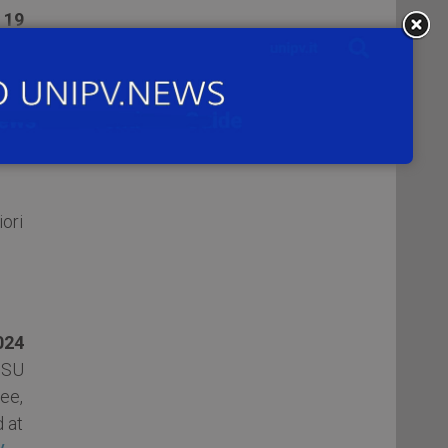
e
19
cun
ata;
o di
ori
024
iSU
ee,
d at