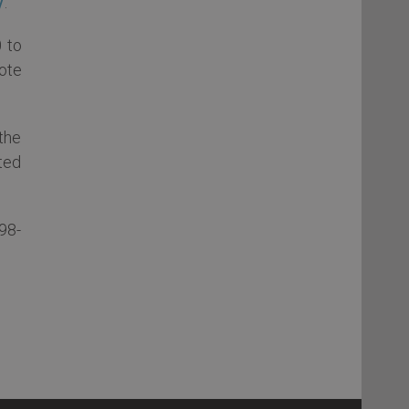
/
.
 to
ote
the
ted
/98-