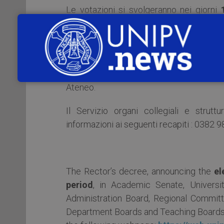
Le votazioni si svolgeranno nei giorni
1
maggio 2022
(dalle ore 09:00 alle ore
studente esprimerà il proprio voto utiliz
La presentazione e la sottoscrizione delle
indicazioni più dettagliate verranno rese 
Ateneo.
Il Servizio organi collegiali e strutt
informazioni ai seguenti recapiti : 03
The Rector’s decree, announcing the
el
period
, in Academic Senate, Universit
Administration Board, Regional Committ
Department Boards and Teaching Boards, h