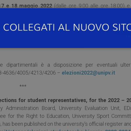
7 e 18 maggio 2022
(dalle ore 9:00 alle ore 18:00) 
 14:00) tramite WEB-APP dell’applicativo “U-Vote”. Cias
zando pc/tablet/smartphone nella propria disponibilità.
 liste avverranno in via telematica attraverso l’Area riserv
disponibili nei prossimi giorni alla pagina dedicata del sit
ure dipartimentali è a disposizione per eventuali ulteri
82 98-4636/4005/4213/4206 –
elezioni2022@unipv.it
***
ections for student representatives, for the 2022 – 2
y Administration Board, University Evaluation Unit, ED
ee for the Right to Education, University Sport Committ
as been published on the university’s official register an