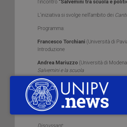
l’incontro
“Salvemini tra scuola e politi
L’iniziativa si svolge nell’ambito dei
Canti
Programma:
Francesco Torchiani
(Università di Pavi
Introduzione
Andrea Mariuzzo
(Università di Modena
Salvemini e la scuola
Andrea Riccardi
(Università di Milano)
Salvemini e il socialismo
Alberto Guasco
(CNR di Milano)
Salvemini e il mondo cattolico
Discussant: