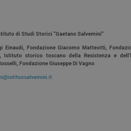
stituto di Studi Storici “Gaetano Salvemini”
.
gi Einaudi, Fondazione Giacomo Matteotti, Fondazi
 Istituto storico toscano della Resistenza e dell’
osselli, Fondazione Giuseppe Di Vagno
.
ni@istituosalvemini.it