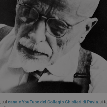
0
, sul
canale YouTube del Collegio Ghislieri di Pavia
, si t