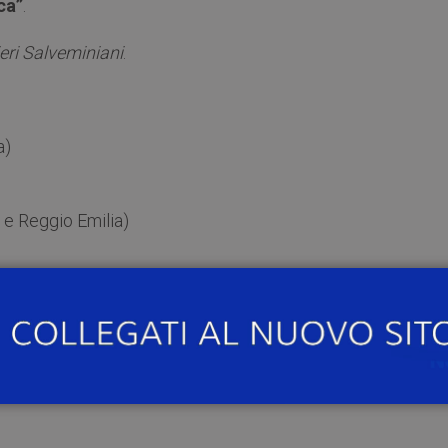
ca”
.
eri Salveminiani
.
a)
 e Reggio Emilia)