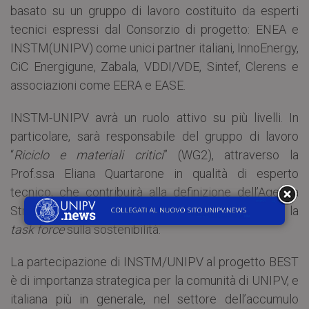
basato su un gruppo di lavoro costituito da esperti
tecnici espressi dal Consorzio di progetto: ENEA e
INSTM(UNIPV) come unici partner italiani, InnoEnergy,
CiC Energigune, Zabala, VDDI/VDE, Sintef, Clerens e
associazioni come EERA e EASE.
INSTM-UNIPV avrà un ruolo attivo su più livelli. In
particolare, sarà responsabile del gruppo di lavoro
“
Riciclo e materiali critici
” (WG2), attraverso la
Prof.ssa Eliana Quartarone in qualità di esperto
tecnico, che contribuirà alla definizione dell’Agenda
Strategica di Ricerca e Innovazione e coordinerà la
task force
sulla sostenibilità.
La partecipazione di INSTM/UNIPV al progetto BEST
è di importanza strategica per la comunità di UNIPV, e
italiana più in generale, nel settore dell’accumulo