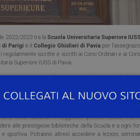
ale 2022/2023 tra la
Scuola Universitaria Superiore IUSS
di Parigi
e il
Collegio Ghislieri di Pavia
per l’assegnazi
vi regolarmente iscritte e iscritti ai Corsi Ordinari e ai Cors
itaria Superiore IUSS di Pavia.
tudenti e in particolare l’École Normale Supérieure (ENS) m
opri collegi riservati ad allieve e allievi IUSS e ad alunni
ttorato. Il Collegio Ghislieri mette a disposizione degli all
roprie strutture.
rsitaria IUSS durante il soggiorno presso l’École Norm
dere alle prestigiose biblioteche della Scuola e a ogni f
tica e sportiva. Potranno altresì accedere a lezioni, semina