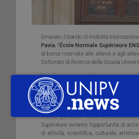
Emanato il bando di mobilità internazion
Pavia
, l’
École Normale Supérieure ENS 
di borse riservate alle allieve e agli allie
Dottorato di Ricerca della Scuola Univers
È prevista la possibilità di scambio di s
a disposizione due alloggi gratuiti nei pr
Collegio Ghislieri, inclusi studenti di do
dell’ENS due alloggi gratuiti in una delle p
Inoltre gli allievi della Scuola Unive
Supérieure avranno l’opportunità di acce
di attività, scientifica, culturale, artis