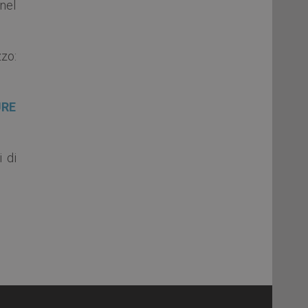
 nel
zzo:
URE
 di