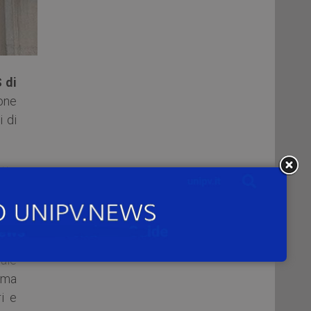
 di
one
i di
ette
 del
ievi
ale
orma
ri e