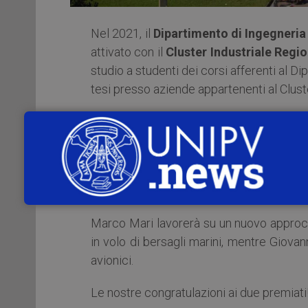
Nel 2021, il
Dipartimento di Ingegneria 
attivato con il
Cluster Industriale Regio
studio a studenti dei corsi afferenti al D
tesi presso aziende appartenenti al Clust
Le borse sono finanziate dal Cluster indus
Marco Mari
e
Giovanni Maria Levant
per una tesi in Leonardo Company e sono 
convenzione.
Marco Mari lavorerà su un nuovo approccio,
in volo di bersagli marini, mentre Giova
avionici.
Le nostre congratulazioni ai due premiati