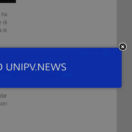
a
ha
 di
à di
nda
 la
adar
ori