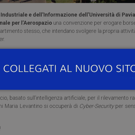
Industriale e dell’Informazione dell’Università di Pavi
nale per l’Aerospazio
una convenzione per erogare borse
ipartimento stesso, che intendano svolgere la propria attivit
er.
triale.
ino
, studenti di
Computer Engineering
, hanno fatto doma
risultati vincitori di una borsa ognuno, inaugurando così
 basato sull’intelligenza artificiale, per il rilevamento r
nni Maria Levantino si occuperà di
Cyber-Security
per sens
!