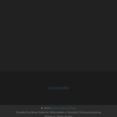
Accessibilità
© 2019
Università di Pavia
Created by
Area Sistemi Informativi
e Servizio Comunicazione
Privacy
-
Note legali