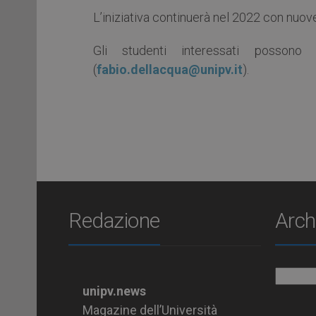
L’iniziativa continuerà nel 2022 con nuo
Gli studenti interessati possono
(
fabio.dellacqua@unipv.it
).
Redazione
Arch
Archiv
unipv.news
Magazine dell’Università