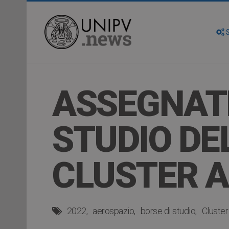
S
ASSEGNATE
STUDIO DE
CLUSTER 
2022
aerospazio
borse di studio
Cluster