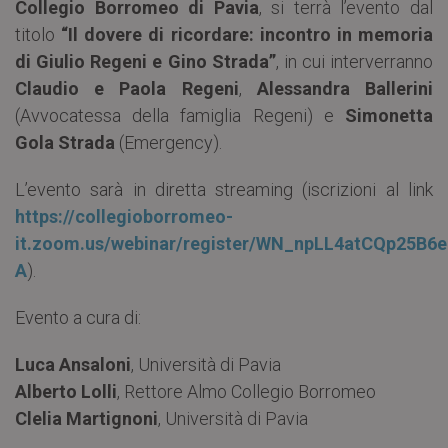
Collegio Borromeo di Pavia
, si terrà l’evento dal
titolo
“Il dovere di ricordare: incontro in memoria
di Giulio Regeni e Gino Strada”
, in cui interverranno
Claudio e Paola Regeni
,
Alessandra Ballerini
(Avvocatessa della famiglia Regeni) e
Simonetta
Gola Strada
(Emergency).
L’evento sarà in diretta streaming (iscrizioni al link
https://collegioborromeo-
it.zoom.us/webinar/register/WN_npLL4atCQp25B6ea
A
).
Evento a cura di:
Luca Ansaloni
, Università di Pavia
Alberto Lolli
, Rettore Almo Collegio Borromeo
Clelia Martignoni
, Università di Pavia