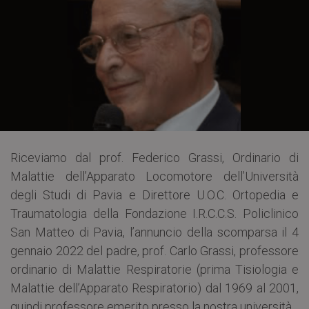
Riceviamo dal prof. Federico Grassi, Ordinario di
Malattie dell’Apparato Locomotore dell’Università
degli Studi di Pavia e Direttore U.O.C. Ortopedia e
Traumatologia della Fondazione I.R.C.C.S. Policlinico
San Matteo di Pavia, l’annuncio della scomparsa il 4
gennaio 2022 del padre, prof. Carlo Grassi, professore
ordinario di Malattie Respiratorie (prima Tisiologia e
Malattie dell’Apparato Respiratorio) dal 1969 al 2001,
quindi professore emerito presso la nostra università.