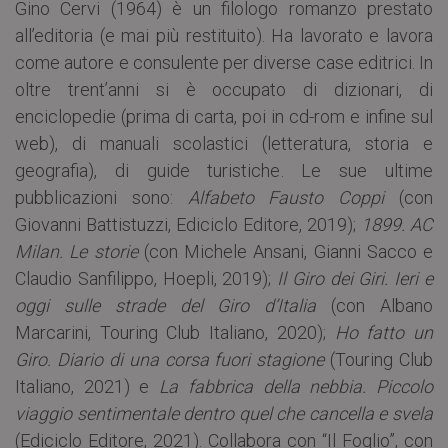
Gino Cervi (1964) è un filologo romanzo prestato
all’editoria (e mai più restituito). Ha lavorato e lavora
come autore e consulente per diverse case editrici. In
oltre trent’anni si è occupato di dizionari, di
enciclopedie (prima di carta, poi in cd-rom e infine sul
web), di manuali scolastici (letteratura, storia e
geografia), di guide turistiche. Le sue ultime
pubblicazioni sono:
Alfabeto Fausto Coppi
(con
Giovanni Battistuzzi, Ediciclo Editore, 2019);
1899. AC
Milan. Le storie
(con Michele Ansani, Gianni Sacco e
Claudio Sanfilippo, Hoepli, 2019);
Il Giro dei Giri. Ieri e
oggi sulle strade del Giro d’Italia
(con Albano
Marcarini, Touring Club Italiano, 2020);
Ho fatto un
Giro. Diario di una corsa fuori stagione
(Touring Club
Italiano, 2021) e
La fabbrica della nebbia. Piccolo
viaggio sentimentale dentro quel che cancella e svela
(Ediciclo Editore, 2021). Collabora con “Il Foglio”, con