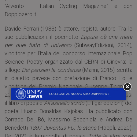
“Alvento – Italian Cycling Magazine” e con
Doppiozero.it.
Davide Ferrari (1983) è attore, regista, autore. Tra le
sue pubblicazioni: il poemetto
Eppure c’è una meta
per quel fiato di universo
(SubwayEdizioni, 2014),
vincitore per l’Italia del concorso internazionale Pop
Science Poetry organizzato dal CERN di Ginevra; la
silloge
Dei pensieri la condensa
(Manni, 2015), scritta
in dialetto pavese con prefazione di Franco Loi e
vincitrice del Premio Nazionale Giuseppe Tirinnanzi
2016. Nel 2018 ha tradotto insieme a Jurga Po Alessi
il libro di poesie
All’asinello sordo
(Effigie edizioni) del
poeta lituano Donaldas Kajokas. Ha pubblicato con
Corrado Del Bò, Massimo Bocchiola e Andrea De
Benedetti
1897 Juventus FC: le storie
(Hoepli, 2020).
Del 2021 è la raccolta di poesie
Tutte le altre rose