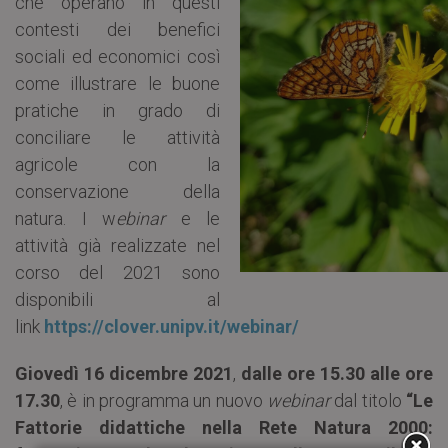
che operano in questi
contesti dei benefici
sociali ed economici così
come illustrare le buone
pratiche in grado di
conciliare le attività
agricole con la
conservazione della
natura. I w
ebinar
e le
attività già realizzate nel
corso del 2021 sono
disponibili al
link
https://clover.unipv.it/webinar/
Giovedì 16 dicembre 2021
,
dalle ore 15.30 alle ore
17.30
, è in programma un nuovo
webinar
dal titolo
“Le
Fattorie didattiche nella Rete Natura 2000: