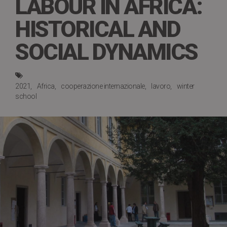
LABOUR IN AFRICA:
HISTORICAL AND
SOCIAL DYNAMICS
2021
Africa
cooperazione internazionale
lavoro
winter
school