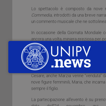
Lo spettacolo è composto da nove mo
Commedia
, introdotti da una breve nar
un commento musicale che ne sottolinea i
In occasione della Giornata Mondiale c
ancora una volta, miniera preziosa per po
come merce di scambio, uccise.
A partire da Francesca da Rimini, costret
costrette a matrimoni non desiderati Cost
Tolomei, uccisa dal marito quando diven
Cesare, anche Marzia venne “venduta” dal
nove figure femminili, Maria, che incarna 
sempre il figlio.
La partecipazione all’evento è su preno
data dell’24 novembre qui