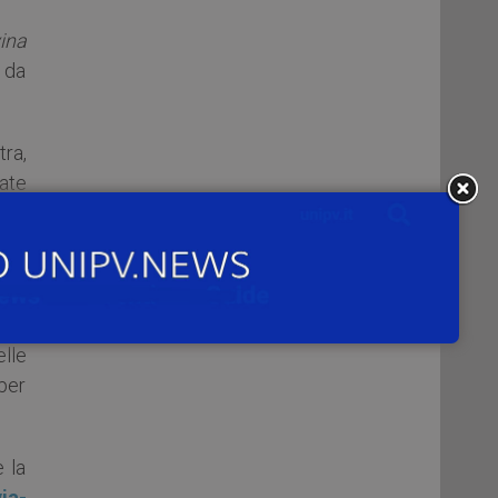
ina
o da
ra,
sate
 lei
 de’
 di
lle
 per
 la
ia-