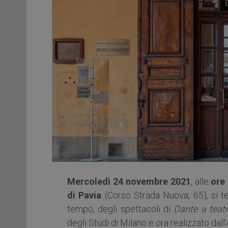
Mercoledì 24 novembre 2021
, alle
ore
di Pavia
(Corso Strada Nuova, 65), si te
tempo, degli spettacoli di
Dante a teat
degli Studi di Milano e ora realizzato dall