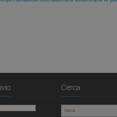
ivio
Cerca
io