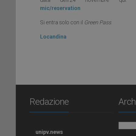
mic/reservation
Si entra solo con il
Green Pass
.
Locandina
Redazione
Arch
Archiv
unipv.news