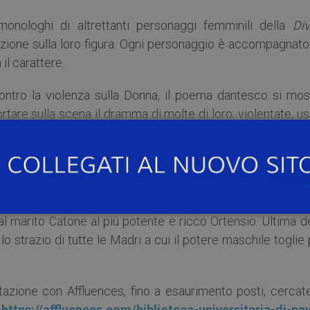
nologhi di altrettanti personaggi femminili della
Div
razione sulla loro figura. Ogni personaggio è accompagnat
l carattere.
ontro la violenza sulla Donna, il poema dantesco si most
rtare sulla scena il dramma di molte di loro: violentate, u
ta al matrimonio per ragioni di stato e poi uccisa; e come
anza d’Altavilla e Piccarda Donati. E, tenera figurina, Pia
tò ostacolo ai suoi desideri. Andando indietro nella Roma
 marito Catone al più potente e ricco Ortensio. Ultima de
lo strazio di tutte le Madri a cui il potere maschile toglie
tazione con Affluences, fino a esaurimento posti, cercate
:
https://affluences.com/biblioteca-universitaria-di-pav