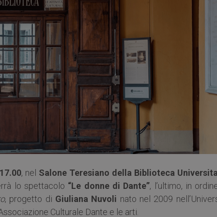
 17.00
, nel
Salone Teresiano della Biblioteca Universita
rrà lo spettacolo
“Le donne di Dante”
, l’ultimo, in ordin
ro
, progetto di
Giuliana Nuvoli
nato nel 2009 nell’Univers
’Associazione Culturale Dante e le arti.