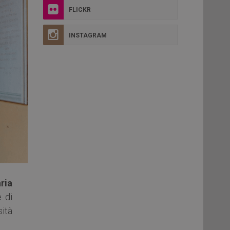
FLICKR
INSTAGRAM
ria
e di
ità