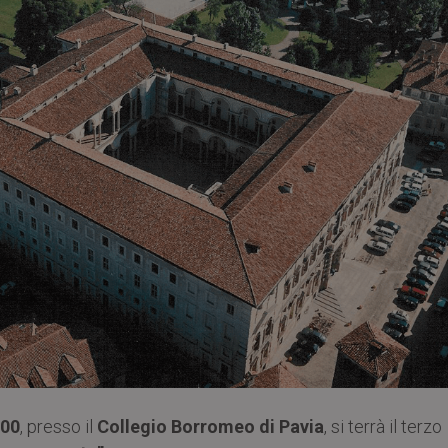
.00
, presso il
Collegio Borromeo di Pavia
, si terrà il terzo