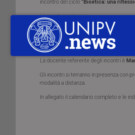
incontro del ciclo
“Bioetica: una rifless
L’appuntamento con:
Sperimentare un farmaco nell’uomo: aspe
Stefano Govoni
Università di Pavia
La docente referente degli incontri è
Mar
Gli incontri si terranno in presenza con 
modalità a distanza.
In allegato il calendario completo e le in