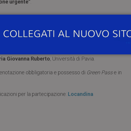
ione urgente”
.
tti etici tra sostanza e forma
ia Giovanna Ruberto
, Università di Pavia.
prenotazione obbligatoria e possesso di
Green Pass
e in
dicazioni per la partecipazione:
Locandina