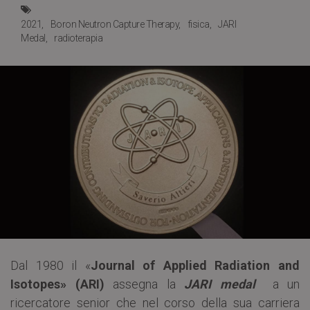
2021
Boron Neutron Capture Therapy
fisica
JARI
Medal
radioterapia
Dal 1980 il «
Journal of Applied Radiation and
Isotopes» (ARI)
assegna la
JARI medal
a un
ricercatore senior che nel corso della sua carriera