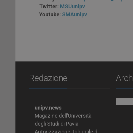
Twitter:
MSUunipv
Youtube:
SMAunipv
Redazione
Arch
Archiv
unipv.news
Magazine dell’Università
degli Studi di Pavia
Autorizzazione Tribunale di