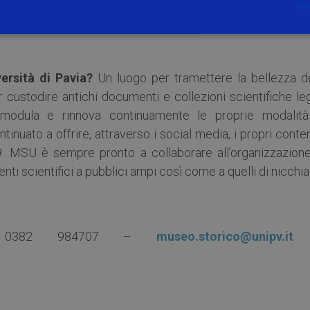
noltre possibile usufruire gratuitamente delle audioguide 
lla App a Realtà Aumentata del Museo, per approfondire
versità di Pavia?
Un luogo per tramettere la bellezza de
r custodire antichi documenti e collezioni scientifiche le
, modula e rinnova continuamente le proprie modalità
inuato a offrire, attraverso i social media, i propri conte
. MSU è sempre pronto a collaborare all’organizzazione
i scientifici a pubblici ampi così come a quelli di nicchia
:
0382 984707 –
museo.storico@unipv.it