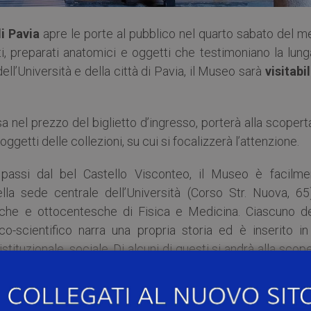
di Pavia
apre le porte al pubblico nel quarto sabato del m
i, preparati anatomici e oggetti che testimoniano la lung
ell’Università e della città di Pavia, il Museo sarà
visitabil
usa nel prezzo del biglietto d’ingresso, porterà alla scopert
oggetti delle collezioni, su cui si focalizzerà l’attenzione.
 passi dal bel Castello Visconteo, il Museo è facilme
della sede centrale dell’Università (Corso Str. Nuova, 65
sche e ottocentesche di Fisica e Medicina. Ciascuno de
ico-scientifico narra una propria storia ed è inserito in
istituzionale, sociale. Di alcuni di questi si andrà alla scop
arino
.
zione del pubblico prima e dopo la visita per assistenza e