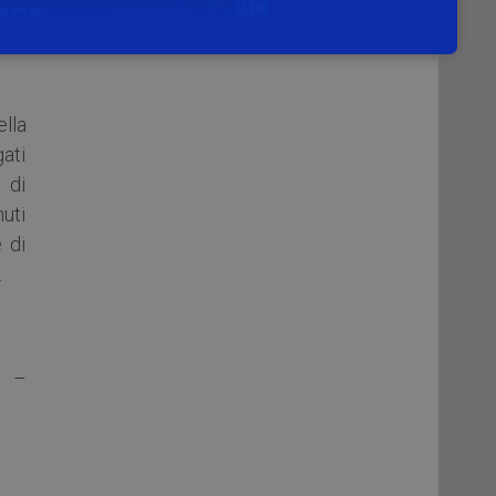
(con
 in
lla
gati
 di
nuti
 di
.
–