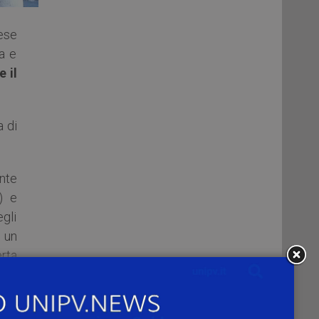
ese
a e
e il
a di
nte
) e
gli
 un
erta
 per