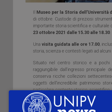
Il
Museo per la Storia dell’Università 
di ottobre. Custode di preziosi strument
importante storia scientifica e culturale d
23 ottobre 2021 dalle 15.30 alle 18.30
.
Una
visita guidata alle ore 17.00
, incl
storia, scienza e contesti legati ad alcuni 
Situato nel centro storico e a pochi
raggiungibile dall’ingresso principale 
conserva ricche collezioni settecente
oggetti dell’incredibile patrimonio stor
particolare contesto storico, scientifico, 
insieme alla curatrice
Maria Carla Garb
Il personale del Museo resterà a disposi