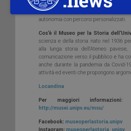
rispondere a domande e curiosità. Sarà i
cuffie personali monouso incluse) e de
autonomia con percorsi personalizzati.
Cos’è il Museo per la Storia dell’Uni
scienza e della storia: nato nel 1936 pe
alla lunga storia dell’Ateneo pavese
comunicazione verso il pubblico e ha cont
anche durante la pandemia da Covid-19
attività ed eventi che propongono argoment
Locandina
Per maggiori informazioni
http://musei.unipv.eu/msu/
Facebook:
museoperlastoria.unipv
Instagram:
museoperlastoria_unipv