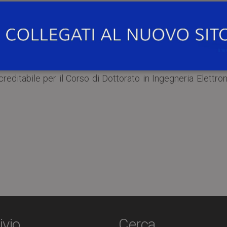
0 settembre 2015
presso il
Dipartimento di Ingegne
Università di Pavia
, il prof. Lorànd Szabò della Techni
 corso dal titolo: “
Electrical machines for advan
creditabile per il Corso di Dottorato in Ingegneria Elettro
ivio
Cerca