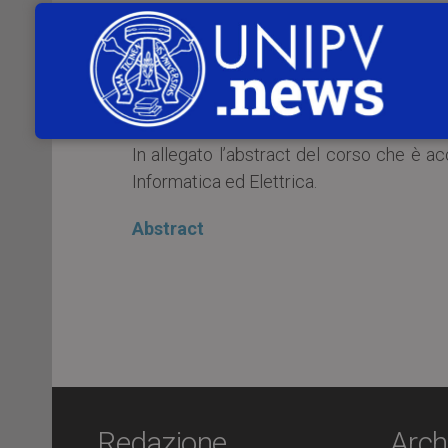
Nei giorni
martedì 29 e mercoledì 3
Industriale e dell’Informazione dell’
University of Cluj (Romania) terrà un
applications
“.
In allegato l’abstract del corso che è ac
Informatica ed Elettrica.
Abstract
Redazione
Arch