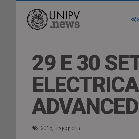
S
29 E 30 S
ELECTRICA
ADVANCED
2015
ingegneria