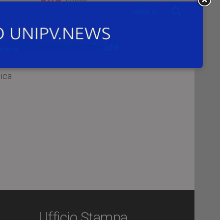
FLICKR
ria
cal
INSTAGRAM
ced
nica
Ufficio Stampa