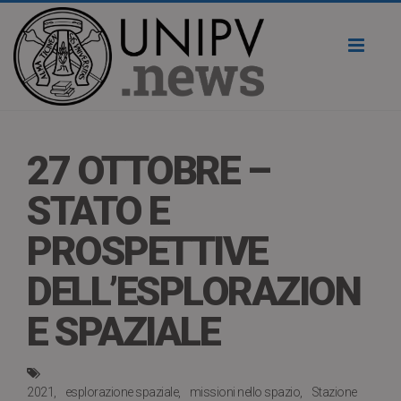
Toggl
naviga
27 OTTOBRE –
STATO E
PROSPETTIVE
DELL’ESPLORAZION
E SPAZIALE
2021
esplorazione spaziale
missioni nello spazio
Stazione