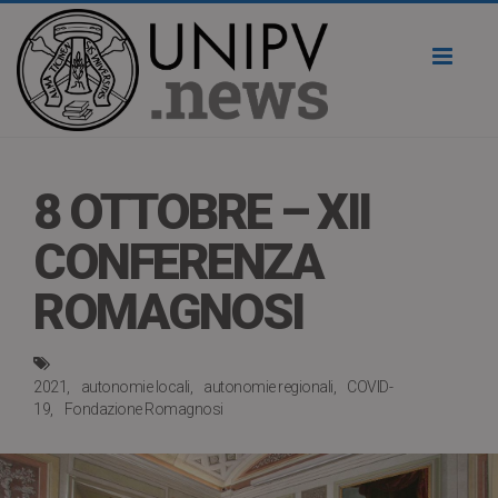
Toggl
naviga
8 OTTOBRE – XII
CONFERENZA
ROMAGNOSI
2021
autonomie locali
autonomie regionali
COVID-
19
Fondazione Romagnosi