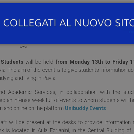
avia ha organizzato vari eventi di socializzazione: dal t
enti, dalla
Karaoke Night
alla cena di benvenuto, gli stud
i entrare nel vivo della loro nuova esperienza come stude
***
 Students
will be held
from Monday 13th to Friday 1
via. The aim of the event is to give students information a
dying and living in Pavia.
 and Academic Services, in collaboration with the stud
ed an intense week full of events to whom students will h
on and online on the platform
Unibuddy Events
.
aff will be present at the desks to provide information 
 is located in Aula Forlanini, in the Central Building of