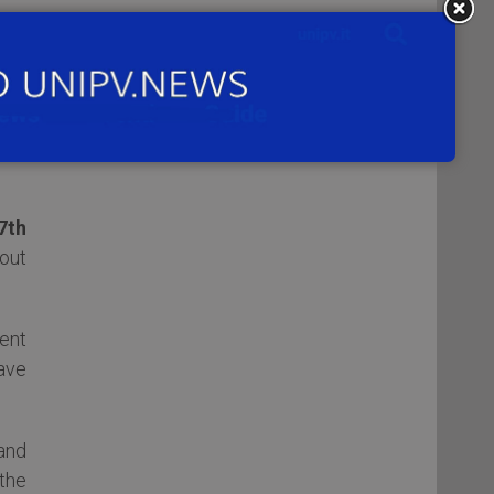
our
enti
nti
7th
bout
ent
ave
and
 the