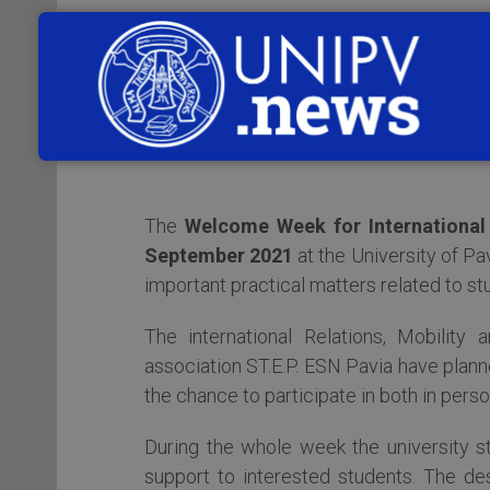
L’associazione studentesca ST.E.P. ESN P
della città di Pavia alla vista ai Dipartim
internazionali avranno la possibilità d
dell’Università di Pavia.
The
Welcome Week for International
September 2021
at the University of Pa
important practical matters related to stu
The international Relations, Mobility
association ST.E.P. ESN Pavia have plann
the chance to participate in both in pers
During the whole week the university st
support to interested students. The desk