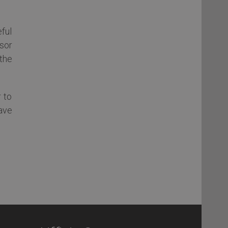
ful
ssor
the
 to
ave