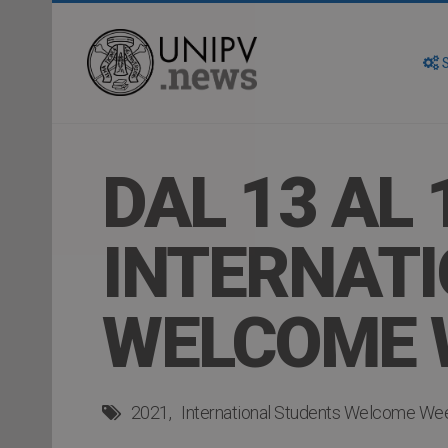
S
DAL 13 AL
INTERNAT
WELCOME 
2021
International Students Welcome We