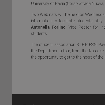
University of Pavia (Corso Strada Nuova, 
Two Webinars will be held on Wednesday 
information to facilitate students’ stay
Antonella Forlino
, Vice Rector for In
students.
The student association ST.E.P. ESN Pavi
the Departments tour, from the Karaoke N
the opportunity to get to the heart of the