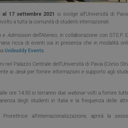
3 al 17 settembre 2021
si svolge all’Università di Pavi
ivolto a tutta la comunità di studenti internazionali.
tà e
Admission
dell’Ateneo, in collaborazione con ST.E.P. 
mana ricca di eventi sia in presenza che in modalità onli
rma
Unibuddy Events
.
ini nel Palazzo Centrale dell’Università di Pavia (Corso St
ente ai
desk
per fornire informazioni e supporto agli stud
alle ore 14:30 si terranno due
webinar
volti a fornire tutt
nenza degli studenti in Italia e la frequenza delle attiv
, Prorettrice all’internazionalizzazione, aprirà la sessi