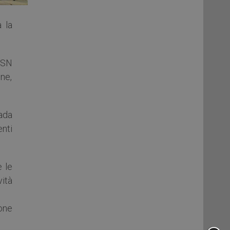
a la
ESN
ne,
rada
enti
e le
ità
one