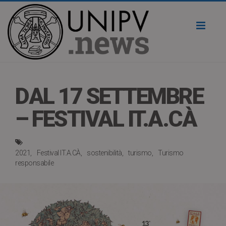
Toggl
naviga
DAL 17 SETTEMBRE
– FESTIVAL IT.A.CÀ
2021
Festival IT.A.CÀ
sostenibilità
turismo
Turismo
responsabile