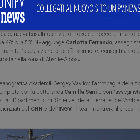
 tettonici coinvolti nella formazione della crosta oceanica
della crosta oceanica profonda (i “gabbri”) e del mantell
dale; nuovi basalti con vetro fresco e rocce di mantell
e da 48° N a 53° N» aggiunge
Carlotta Ferrando
, assegnist
e tramite l’acquisizione di profili sismici ci consentiranno d
 crosta nella zona di Charlie-Gibbs».
ceanografica Akademik Sergey Vavilov, l’ammiraglia della fl
completa con la dottoranda
Camilla Sani
e con l’assegnist
ivi al Dipartimento di Scienze della Terra e dell’Ambie
cienziati del
CNR
e dell’
INGV
. Il team rientrerà il prossi