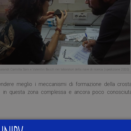
ttorandi Camilla Sani e Valentin Basch nei laboratori della nave di ricerca (spedizione 2020)
endere meglio i meccanismi di formazione della crost
ano in questa zona complessa e ancora poco conosciut
investigata per la prima volta dai geologi pavesi nell’ott
o di mappare ad alta risoluzione la zona e di campionare