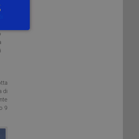
.
o
o
a
i
otta
a di
nte
mo 9