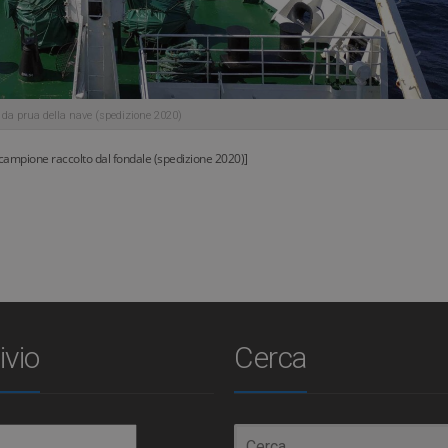
 da prua della nave (spedizione 2020)
 campione raccolto dal fondale (spedizione 2020)]
ivio
Cerca
io