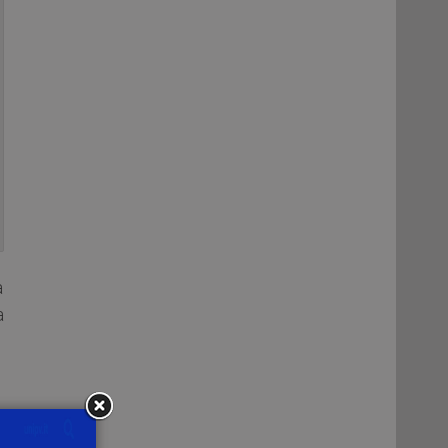
a
a
obre
 il