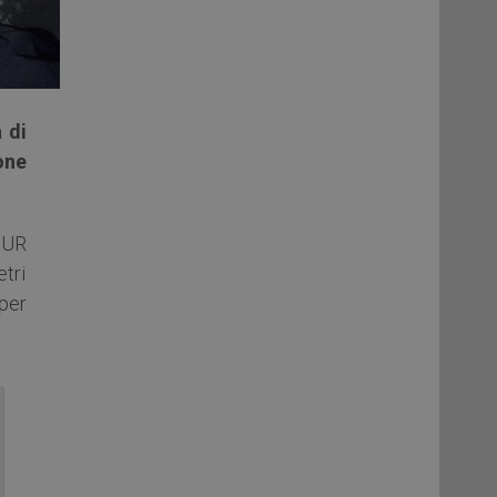
 di
one
IUR
etri
 per