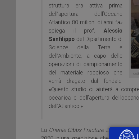
struttura era attiva prima
dell’apertura dell’Oceano
Atlantico 80 milioni di anni fa»
spiega il prof.
Alessio
Sanfilippo
del Dipartimento di
Scienze della Terra e
dell’Ambiente, a capo delle
operazioni di campionamento
del materiale roccioso che
I do
verrà dragato dal fondale.
«Questo studio ci aiuterà a compr
oceanica e dell’apertura dell’oce
dell’Atlantico.»
La
Charlie-Gibbs Fracture Zone
è stata 
2020 in una spedizione che ha consentit