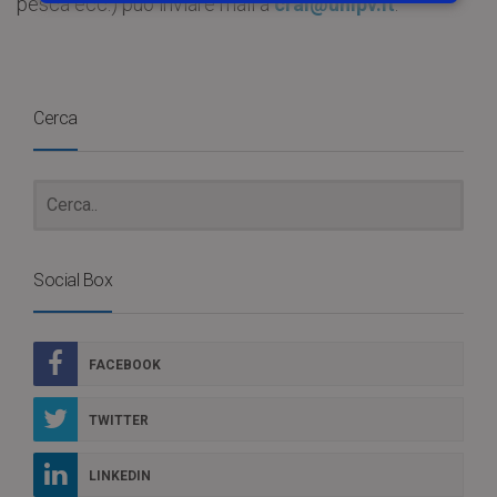
pesca ecc.) può inviare mail a
cral@unipv.it
.
Cerca
Social Box
FACEBOOK
TWITTER
LINKEDIN