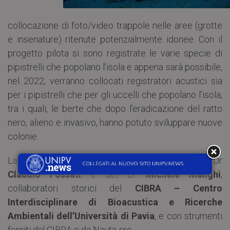
collocazione di foto/video trappole nelle aree (grotte
e insenature) ritenute potenzialmente idonee. Con il
progetto pilota si sono registrate le varie specie di
pipistrelli che popolano l’isola e appena sarà possibile,
nel 2022, verranno collocati registratori acustici sia
per i pipistrelli che per gli uccelli che popolano l’isola,
tra i quali, le berte che dopo l’eradicazione del ratto
nero, alieno e invasivo, hanno potuto sviluppare nuove
colonie.
La ricerca è condotta con la collaborazione del Dr
Claudio Fossati
e del Dr
Michele Manghi
,
collaboratori storici del
CIBRA – Centro
Interdisciplinare di Bioacustica e Ricerche
Ambientali dell’Università di Pavia
, e con strumenti
forniti dal CIBRA e da Nauta-src.