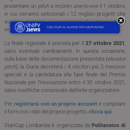
presentare un
pitch
a incontri
one-to-one
il 1 ottobre,
in cui verranno selezionati i 12 migliori progetti che
avranno accesso al programma di
empowerment
imprenditoriale (
Acceleration Days, 2- 22 ottobre).
La finale regionale è prevista per il
27 ottobre 2021
,
salvo eventuali cambiamenti. In questa occasione,
sulla base della documentazione presentata (
elevator
pitch
), la Giuria decreterà i 4 vincitori più 2 menzioni
speciali e la candidatura alla fase finale del Premio
Nazionale per l’Innovazione entro il 30 ottobre 2021,
salvo modifiche comunicate dall’ente organizzatore.
Per
registrarsi con un proprio account
e compilare
il form con i dati del proprio progetto,
clicca qui
.
StartCup Lombardia è organizzata da
Politecnico di