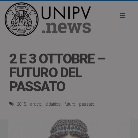
Toggl
naviga
2 E 3 OTTOBRE –
FUTURO DEL
PASSATO
2015
antico
didattica
futuro
passato