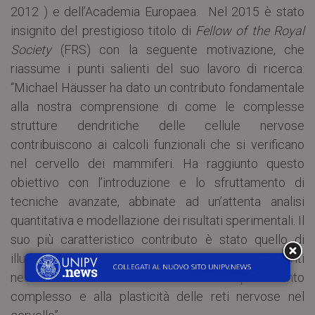
2012 ) e dell’Academia Europaea. Nel 2015 è stato
insignito del prestigioso titolo di
Fellow of the Royal
Society
(FRS) con la seguente motivazione, che
riassume i punti salienti del suo lavoro di ricerca:
“Michael Häusser ha dato un contributo fondamentale
alla nostra comprensione di come le complesse
strutture dendritiche delle cellule nervose
contribuiscono ai calcoli funzionali che si verificano
nel cervello dei mammiferi. Ha raggiunto questo
obiettivo con l’introduzione e lo sfruttamento di
tecniche avanzate, abbinate ad un’attenta analisi
quantitativa e modellazione dei risultati sperimentali. Il
suo più caratteristico contributo è stato quello di
illuminare come i meccanismi non lineari nei dendriti
neuronali contribuiscono al comportamento
complesso e alla plasticità delle reti nervose nel
cervello”.