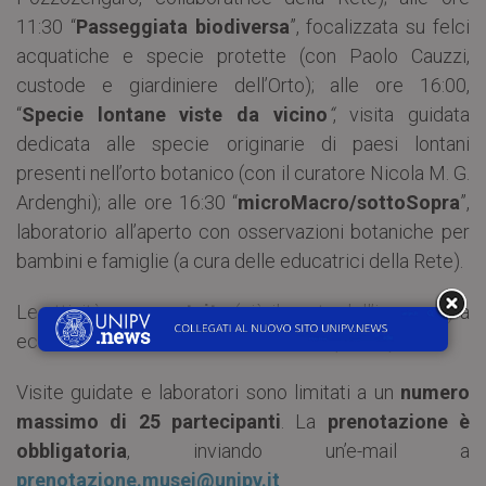
11:30 “
Passeggiata biodiversa
”, focalizzata su felci
acquatiche e specie protette (con Paolo Cauzzi,
custode e giardiniere dell’Orto); alle ore 16:00,
“
Specie lontane viste da vicino
“
, visita guidata
dedicata alle specie originarie di paesi lontani
presenti nell’orto botanico (con il curatore Nicola M. G.
Ardenghi); alle ore 16:30 “
microMacro/sottoSopra
”,
laboratorio all’aperto con osservazioni botaniche per
bambini e famiglie (a cura delle educatrici della Rete).
Le attività sono
gratuite
(più il costo dell’ingresso) a
eccezione della visita delle ore 16:00 (4,00 €).
Visite guidate e laboratori sono limitati a un
numero
massimo di 25 partecipanti
. La
prenotazione è
obbligatoria
, inviando un’e-mail a
prenotazione.musei@unipv.it
.