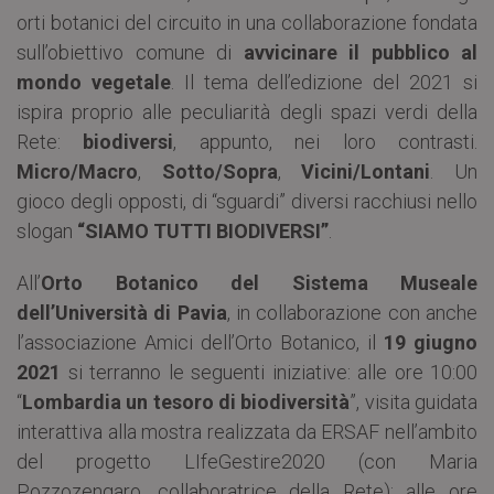
orti botanici del circuito in una collaborazione fondata
sull’obiettivo comune di
avvicinare il pubblico al
mondo vegetale
. Il tema dell’edizione del 2021 si
ispira proprio alle peculiarità degli spazi verdi della
Rete:
biodiversi
, appunto, nei loro contrasti.
Micro/Macro
,
Sotto/Sopra
,
Vicini/Lontani
. Un
gioco degli opposti, di “sguardi” diversi racchiusi nello
slogan
“SIAMO TUTTI BIODIVERSI”
.
All’
Orto Botanico del Sistema Museale
dell’Università di Pavia
, in collaborazione con anche
l’associazione Amici dell’Orto Botanico, il
19 giugno
2021
si terranno le seguenti iniziative: alle ore 10:00
“
Lombardia un tesoro di biodiversità
”, visita guidata
interattiva alla mostra realizzata da ERSAF nell’ambito
del progetto LIfeGestire2020 (con Maria
Pozzozengaro, collaboratrice della Rete); alle ore