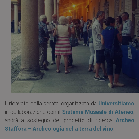
Il ricavato della serata, organizzata da
Universitiamo
in collaborazione con il
Sistema Museale di Ateneo
,
andrà a sostegno del progetto di ricerca
Archeo
Staffora – Archeologia nella terra del vino
.