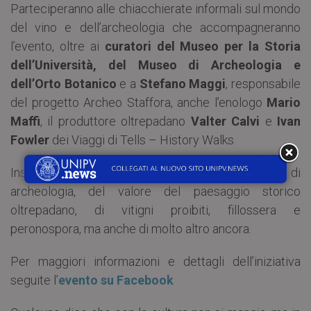
Parteciperanno alle chiacchierate informali sul mondo
del vino e dell’archeologia che accompagneranno
l’evento, oltre ai
curatori del Museo per la Storia
dell’Università, del Museo di Archeologia e
dell’Orto Botanico
e a
Stefano Maggi
, responsabile
del progetto Archeo Staffora, anche l’enologo
Mario
Maffi
, il produttore oltrepadano
Valter Calvi
e
Ivan
Fowler
dei Viaggi di Tells – History Walks.
Insieme a loro si parlerà di oggetti curiosi, di
archeologia, del valore del paesaggio storico
oltrepadano, di vitigni proibiti, fillossera e
peronospora, ma anche di molto altro ancora.
Per maggiori informazioni e dettagli dell’iniziativa
seguite l’
evento su Facebook